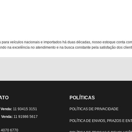
 para veículos nacionais e importados há duas décadas, nosso estoque conta co
do na excelência no atendimento e na busca constante pela satisfação dos clientes
ATO
POLÍTICAS
 Venda:
11 93415 3151
POLÍTICAS DE PRIVACIDADE
 Venda:
11 91986 5617
POLÍTICA DE ENVIOS, PRAZOS E E
) 4070 6770