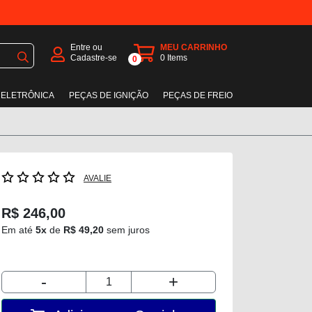
Entre ou
MEU CARRINHO
Cadastre-se
0
Items
0
 ELETRÔNICA
PEÇAS DE IGNIÇÃO
PEÇAS DE FREIO
AVALIE
R$ 246,00
Em até
5x
de
R$ 49,20
sem juros
-
+