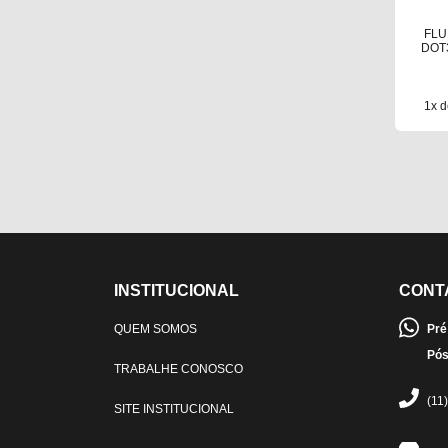
FLU
DOT
1x d
INSTITUCIONAL
CONT
QUEM SOMOS
Pré
Pós
TRABALHE CONOSCO
(11
SITE INSTITUCIONAL