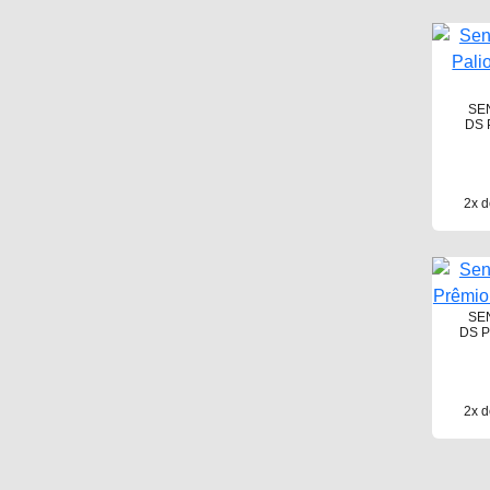
SE
DS 
2x d
SE
DS P
2x d