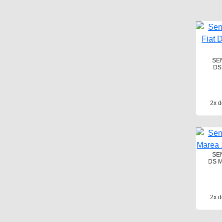
SE
DS
2x d
SE
DS M
2x d