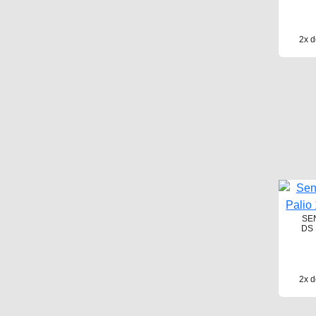
2x d
SE
DS 
2x d