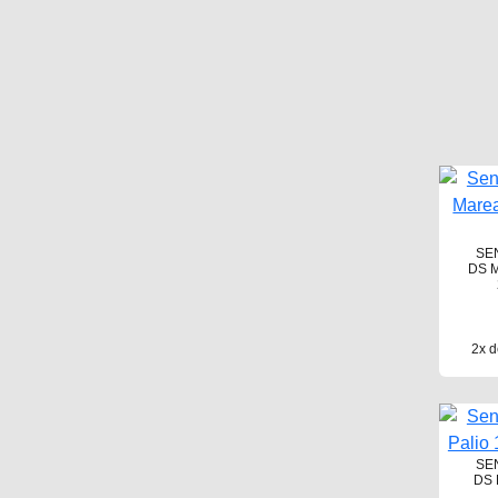
SE
DS 
2x d
SE
DS 