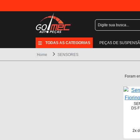
TODAS AS CATEGORIAS
PEÇAS DE SUSPENS
Home
SENSORES
Foram e
SE
DS F
2x d