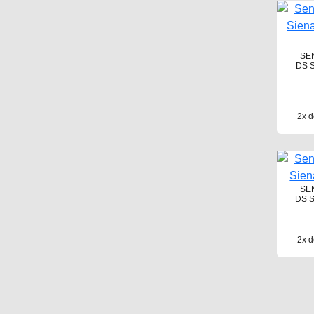
SE
DS S
2x d
SE
DS S
2x d