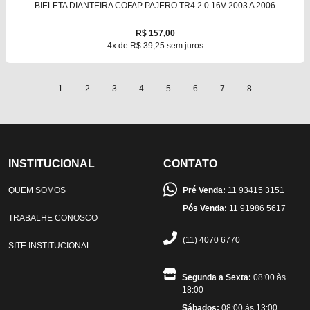
BIELETA DIANTEIRA COFAP PAJERO TR4 2.0 16V 2003 A 2006
R$ 157,00
4x de R$ 39,25 sem juros
1
2
3
4
5
6
7
8
INSTITUCIONAL
CONTATO
QUEM SOMOS
Pré Venda:
11 93415 3151
Pós Venda:
11 91986 5617
TRABALHE CONOSCO
(11) 4070 6770
SITE INSTITUCIONAL
Segunda a Sexta:
08:00 às
18:00
Sábados:
08:00 às 13:00