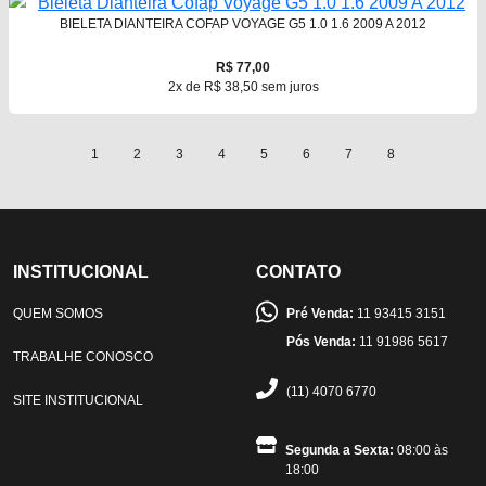
BIELETA DIANTEIRA COFAP VOYAGE G5 1.0 1.6 2009 A 2012
R$ 77,00
2x de R$ 38,50 sem juros
1
2
3
4
5
6
7
8
INSTITUCIONAL
CONTATO
QUEM SOMOS
Pré Venda:
11 93415 3151
Pós Venda:
11 91986 5617
TRABALHE CONOSCO
(11) 4070 6770
SITE INSTITUCIONAL
Segunda a Sexta:
08:00 às
18:00